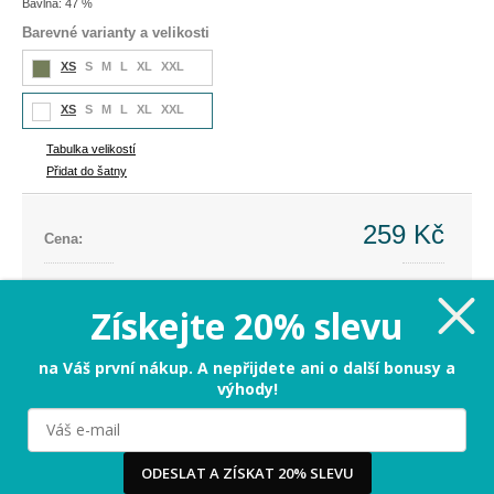
Bavlna: 47 %
Barevné varianty a velikosti
XS
S
M
L
XL
XXL
XS
S
M
L
XL
XXL
Tabulka velikostí
Přidat do šatny
259 Kč
Cena:
Cena dříve:
699 Kč
Ušetříte:
-440 Kč (-63%)
Získejte 20% slevu
XS
na Váš první nákup. A nepřijdete ani o další bonusy a
výhody!
PŘIDAT DO KOŠÍKU
Milujeme cookies!
ODESLAT A ZÍSKAT 20% SLEVU
Tabulka velikostí
Používáme cookies, abychom vám nabídli ten nejlepší