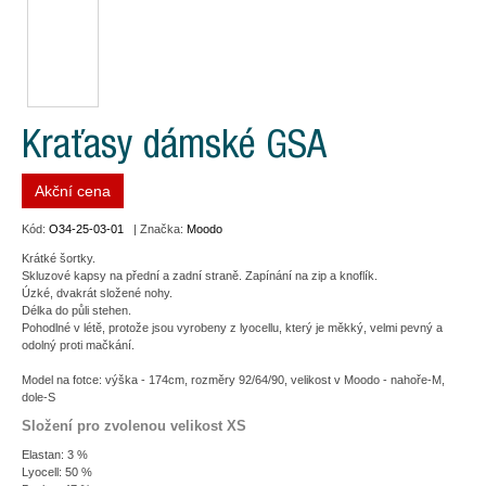
Kraťasy dámské GSA
Akční cena
Kód:
O34-25-03-01
| Značka:
Moodo
Krátké šortky.
Skluzové kapsy na přední a zadní straně. Zapínání na zip a knoflík.
Úzké, dvakrát složené nohy.
Délka do půli stehen.
Pohodlné v létě, protože jsou vyrobeny z lyocellu, který je měkký, velmi pevný a
odolný proti mačkání.
Model na fotce: výška - 174cm, rozměry 92/64/90, velikost v Moodo - nahoře-M,
dole-S
Složení pro zvolenou velikost XS
Elastan: 3 %
Lyocell: 50 %