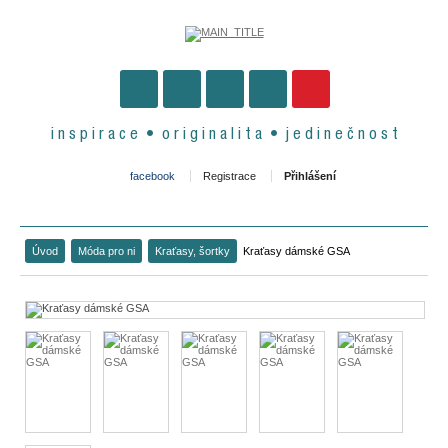
i n s p i r a c e • o r i g i n a l i t a • j e d i n e č n o s t
facebook
Registrace
Přihlášení
Úvod
Móda pro ni
Kraťasy, šortky
Kraťasy dámské GSA