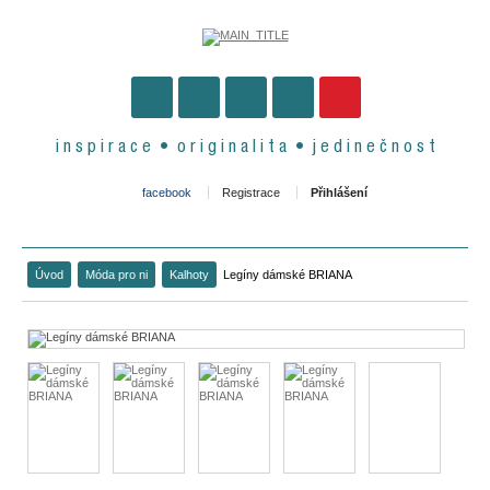
i n s p i r a c e • o r i g i n a l i t a • j e d i n e č n o s t
facebook
Registrace
Přihlášení
Úvod
Móda pro ni
Kalhoty
Legíny dámské BRIANA