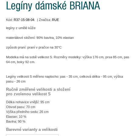
Legíny dámské BRIANA
Kód:
R37-15-08-04
| Značka:
RUE
legíny z umělé kůže
materiálové složení: 90% bavlna, 10% elastan
způsob praní: praní v pračce na 30°C
Modelka má na sobě velikost S. Rozměry modelky: výška 176 cm, prsa 85 cm, pas
64 cm, boky 92 cm.
Legíny velikosti S měřeno naplocho: pas - 35 cm, celková délka - 95 cm, výška
pasu - 26 cm
Ručně změřené velikosti a složení
pro zvolenou velikost S
Délka nohavice vnější: 95 cm
Obvod pasu: 70 cm
Výška předního sedu: 26 cm
Elastan: 10 %
Bavlna: 90 %
Barevné varianty a velikosti