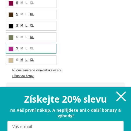
S
M
L
XL
S
M
L
XL
S
M
L
XL
S
M
L
XL
S
M
L
XL
S
M
L
XL
Ručně změřené velikosti a složení
Přidat do šatny
599 Kč
Cena:
Získejte 20% slevu
S
na Váš první nákup. A nepřijdete ani o další bonusy a
výhody!
PŘIDAT DO KOŠÍKU