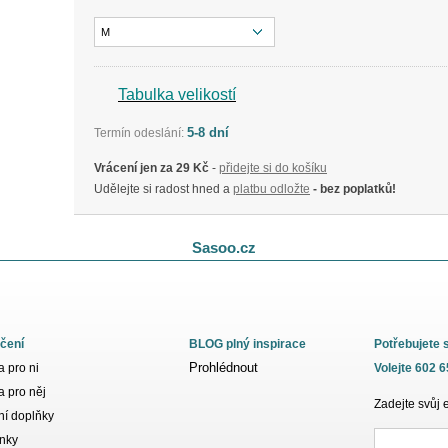
M
Tabulka velikostí
5-8 dní
Termín odeslání:
Vrácení jen za 29 Kč
-
přidejte si do košíku
Udělejte si radost hned a
platbu odložte
- bez poplatků!
Sasoo.cz
čení
BLOG plný inspirace
Potřebujete 
Prohlédnout
 pro ni
Volejte 602 
 pro něj
Zadejte svůj 
í doplňky
nky