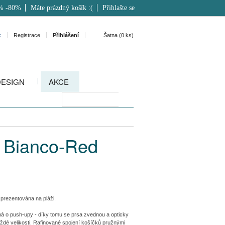
% -80%
Máte prázdný košík :(
Přihlašte se
k
Registrace
Přihlášení
Šatna (
0
ks)
DESIGN
AKCE
 Bianco-Red
prezentována na pláži.
á o push-upy - díky tomu se prsa zvednou a opticky
každé velikosti. Rafinované spojení košíčků pružnými