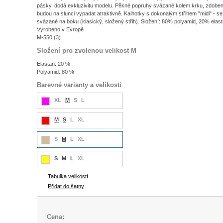
pásky, dodá exkluzivitu modelu. Pěkné popruhy svázané kolem krku, zdoben
budou na slunci vypadat atraktivně. Kalhotky s dokonalým střihem "midi" - 
svázané na boku (klasický, složený střih). Složení: 80% polyamid, 20% elast
Vyrobeno v Evropě
M-550 (3)
Složení pro zvolenou velikost M
Elastan: 20 %
Polyamid: 80 %
Barevné varianty a velikosti
XL
M
S
L
M
S
L
XL
S
M
L
XL
S
M
L
XL
Tabulka velikostí
Přidat do šatny
Cena: