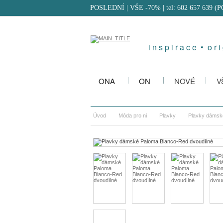
POSLEDNÍ | VŠE -70%
| tel: 602 657 639 (
i n s p i r a c e • o r i 
ONA
ON
NOVÉ
V
Úvod
Móda pro ni
Plavky
Plavky dámsk