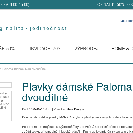
PO-PÁ 8:00-15:00)
TOP SALE -50% -60
faceboo
g i n a l i t a • j e d i n e č n o s t
ŠE-50%
LIKVIDACE -70%
VÝPRODEJ
HOME & 
é Paloma Bianco-Red dvoudílné
Plavky dámské Paloma
dvoudílné
Kód:
V30-45-14-13
| Značka:
New Design
Krásné, dvoudílné plavky MARKO, stylové plavky, ve kterých budete krásně 
Podprsenka s trojúhelníkovými košíčky zpevněná speciální pěnou, obohacen
zvětší a vytvoří smyslný, hluboký výstřih. Push-up je umístěn trvale a je v 