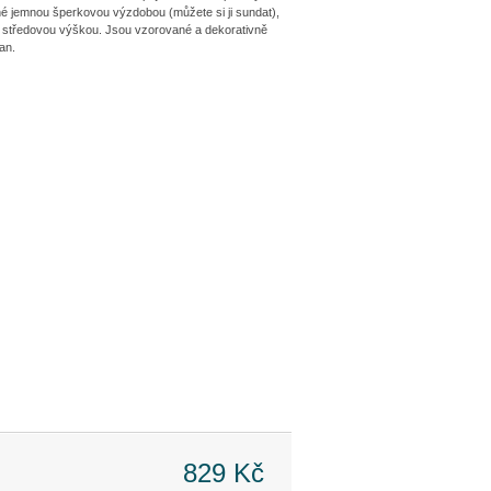
é jemnou šperkovou výzdobou (můžete si ji sundat),
se středovou výškou. Jsou vzorované a dekorativně
an.
829 Kč