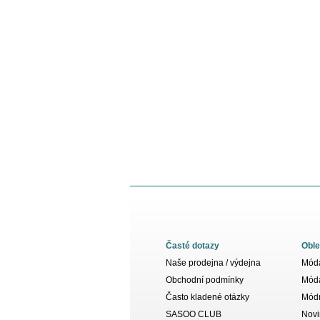
Časté dotazy
Oble
Naše prodejna / výdejna
Móda
Obchodní podmínky
Móda
Často kladené otázky
Módn
SASOO CLUB
Novi