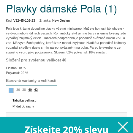
Plavky dámské Pola (1)
Kód:
V32-45-102-23
| Značka:
New Design
Pola jsou krásné dvoudílné plavky včetně mini pareo. Můžete ho nosit jak chcete -
ve dvou nebo třídílných verzích. Romantický styl, jemné barvy a jemné květiny zde
vytvářejí zajímavý celek. Halterová podprsenka je pohodlně svázaná kolem krku a
zad. Má vyztužené poháry, které lze z modelu vyjmout. Hladké a pohodlné kalhotky
vypadají skvěle v duetu s mini pareo, svázaným na boku. Pareo je vyrobeno ze
stejného vzoru jako podprsenka. Složení: 82% polyamid, 18% elastan.
Složení pro zvolenou velikost 40
Elastan: 18 %
Polyamid: 22 %
Barevné varianty a velikosti
36
38
40
42
Tabulka velikostí
Přidat do šatny
719 Kč
Cena:
Získejte 20% slevu