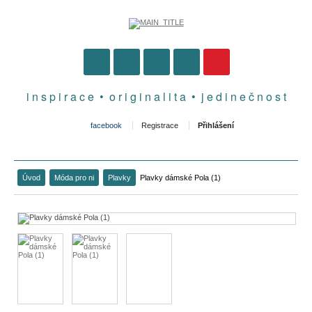
i n s p i r a c e • o r i g i n a l i t a • j e d i n e č n o s t
facebook
Registrace
Přihlášení
Úvod
Móda pro ni
Plavky
Plavky dámské Pola (1)