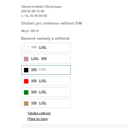
Obvod hrudníku Obvod pasu
S/M 82-86 72-86
L / XL 91-96 84-96
Složení pro zvolenou velikost S/M
Akryl: 100 %
Barevné varianty a velikosti
S/M
L//XL
L//XL
S/M
S/M
L//XL
S/M
L//XL
S/M
L//XL
S/M
L//XL
Tabulka velikostí
Přidat do šatny