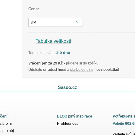
Cena:
S/M
Tabulka velikostí
3-5 dnů
Termín odeslání:
Vrácení jen za 29 Kč
-
přidejte si do košíku
Udělejte si radost hned a
platbu odložte
- bez poplatků!
Sasoo.cz
čení
BLOG plný inspirace
Potřebujete 
Prohlédnout
 pro ni
Volejte 602 
 pro něj
Zadejte svůj 