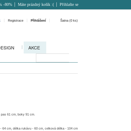
% -80%
Máte prázdný košík :(
Přihlašte se
k
Registrace
Přihlášení
Šatna (
0
ks)
DESIGN
AKCE
, pas 61 cm, boky 91 cm.
- 64 cm, délka rukávu - 60 cm, celková délka - 104 cm