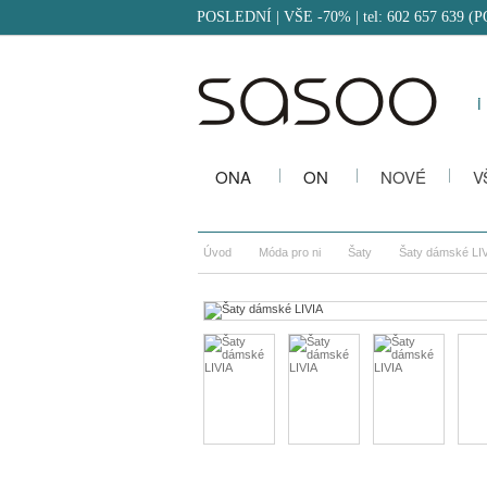
POSLEDNÍ | VŠE -70%
| tel: 602 657 639 (
i
ONA
ON
NOVÉ
V
Úvod
Móda pro ni
Šaty
Šaty dámské LI