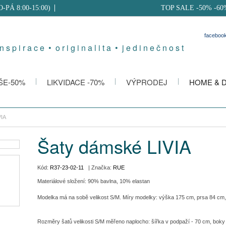
PO-PÁ 8:00-15:00)
TOP SALE -50% -60
faceboo
 n s p i r a c e • o r i g i n a l i t a • j e d i n e č n o s t
ŠE-50%
LIKVIDACE -70%
VÝPRODEJ
HOME & 
VIA
Šaty dámské LIVIA
Kód:
R37-23-02-11
| Značka:
RUE
Materiálové složení: 90% bavlna, 10% elastan
Modelka má na sobě velikost S/M. Míry modelky: výška 175 cm, prsa 84 cm
Rozměry šatů velikosti S/M měřeno naplocho: šířka v podpaží - 70 cm, boky 