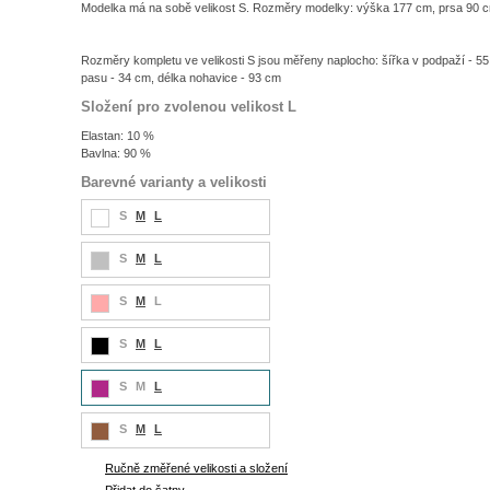
Modelka má na sobě velikost S. Rozměry modelky: výška 177 cm, prsa 90 c
Rozměry kompletu ve velikosti S jsou měřeny naplocho: šířka v podpaží - 55 
pasu - 34 cm, délka nohavice - 93 cm
Složení pro zvolenou velikost L
Elastan: 10 %
Bavlna: 90 %
Barevné varianty a velikosti
S
M
L
S
M
L
S
M
L
S
M
L
S
M
L
S
M
L
Ručně změřené velikosti a složení