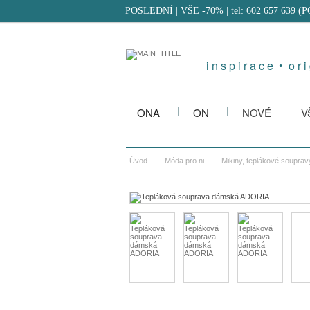
POSLEDNÍ | VŠE -70%
| tel: 602 657 639 (
i n s p i r a c e • o r i 
ONA
ON
NOVÉ
V
Úvod
Móda pro ni
Mikiny, teplákové souprav