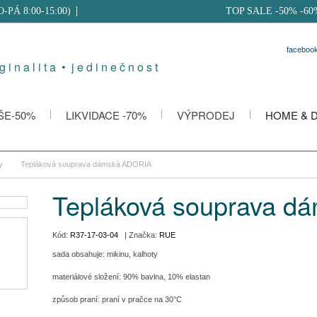
PO-PÁ 8:00-15:00)
TOP SALE -50% -60
faceboo
g i n a l i t a • j e d i n e č n o s t
ŠE-50%
LIKVIDACE -70%
VÝPRODEJ
HOME & 
y
Tepláková souprava dámská ADORIA
Tepláková souprava 
Kód:
R37-17-03-04
| Značka:
RUE
sada obsahuje: mikinu, kalhoty
materiálové složení: 90% bavlna, 10% elastan
způsob praní: praní v pračce na 30°C