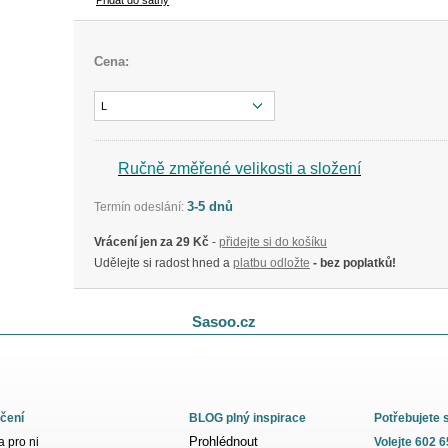
Přidat do šatny
Cena:
L
Ručně změřené velikosti a složení
3-5 dnů
Termín odeslání:
Vrácení jen za 29 Kč
-
přidejte si do košíku
Udělejte si radost hned a
platbu odložte
- bez poplatků!
Sasoo.cz
čení
BLOG plný inspirace
Potřebujete 
Prohlédnout
 pro ni
Volejte 602 