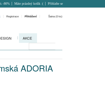
% -80%
Máte prázdný košík :(
Přihlašte se
k
Registrace
Přihlášení
Šatna (
0
ks)
DESIGN
AKCE
dámská ADORIA