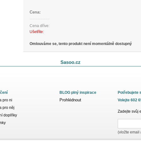
Cena:
Cena dříve:
Ušetříte:
Omlouváme se, tento produkt není momentálně dostupný
Sasoo.cz
čení
BLOG plný inspirace
Potřebujete 
Prohlédnout
 pro ni
Volejte 602 
 pro něj
Zadejte svůj 
í doplňky
nky
(vložte email