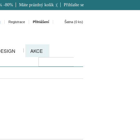
% -80%
Máte prázdný košík :(
Přihlašte se
k
Registrace
Přihlášení
Šatna (
0
ks)
DESIGN
AKCE