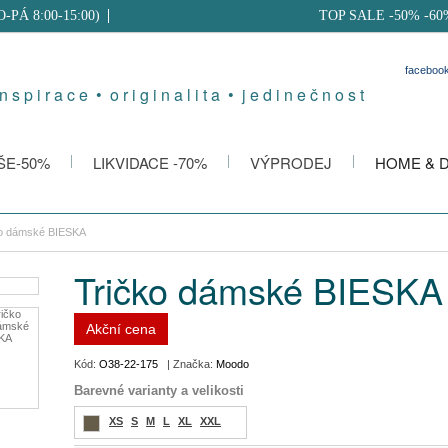
PO-PÁ 8:00-15:00)
TOP SALE -50% -60
faceboo
 n s p i r a c e • o r i g i n a l i t a • j e d i n e č n o s t
ŠE-50%
LIKVIDACE -70%
VÝPRODEJ
HOME & 
ko dámské BIESKA
Tričko dámské BIESKA
Akční cena
Kód:
O38-22-175
| Značka:
Moodo
Barevné varianty a velikosti
XS
S
M
L
XL
XXL