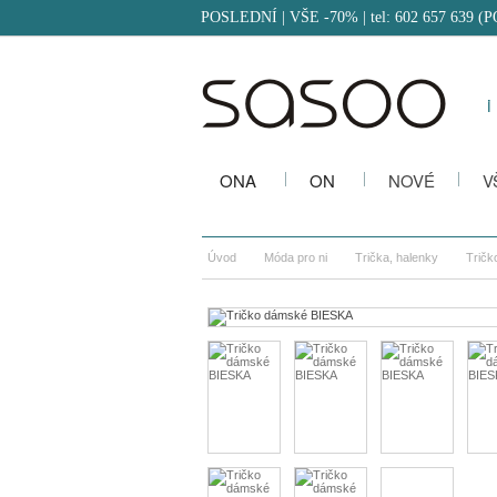
POSLEDNÍ | VŠE -70%
| tel: 602 657 639 (
i
ONA
ON
NOVÉ
V
Úvod
Móda pro ni
Trička, halenky
Trič