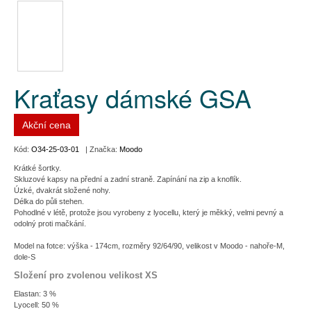
Kraťasy dámské GSA
Akční cena
Kód:
O34-25-03-01
| Značka:
Moodo
Krátké šortky.
Skluzové kapsy na přední a zadní straně. Zapínání na zip a knoflík.
Úzké, dvakrát složené nohy.
Délka do půli stehen.
Pohodlné v létě, protože jsou vyrobeny z lyocellu, který je měkký, velmi pevný a
odolný proti mačkání.
Model na fotce: výška - 174cm, rozměry 92/64/90, velikost v Moodo - nahoře-M,
dole-S
Složení pro zvolenou velikost XS
Elastan: 3 %
Lyocell: 50 %