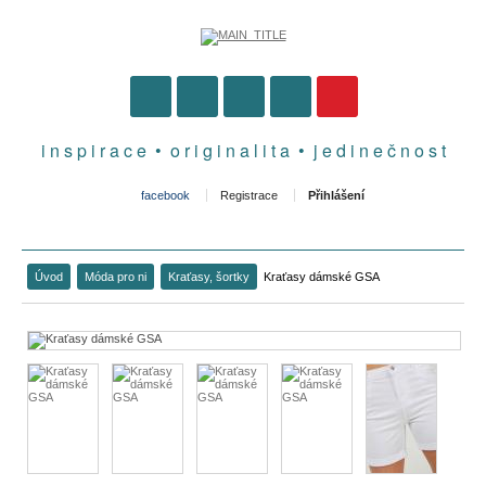
i n s p i r a c e • o r i g i n a l i t a • j e d i n e č n o s t
facebook
Registrace
Přihlášení
Úvod
Móda pro ni
Kraťasy, šortky
Kraťasy dámské GSA