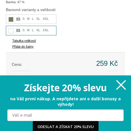
Bavlna: 47 %
Barevné varianty a velikosti
XS
S
M
L
XL
XXL
XS
S
M
L
XL
XXL
Tabulka velikostí
Přidat do šatny
259 Kč
Cena:
Cena dříve:
699 Kč
Ušetříte:
-440 Kč (-63%)
Získejte 20% slevu
XS
na Váš první nákup. A nepřijdete ani o další bonusy a
výhody!
PŘIDAT DO KOŠÍKU
Milujeme cookies!
ODESLAT A ZÍSKAT 20% SLEVU
Tabulka velikostí
Používáme cookies, abychom vám nabídli ten nejlepší